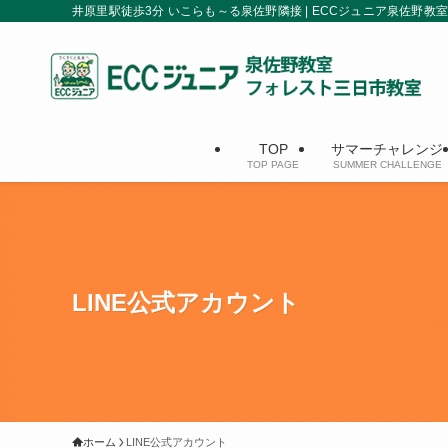
井原里駅徒歩3分 いこらも～る泉佐野隣接 | ECCジュニア泉佐野教室
TOP
サマーチャレンジ
TOP PAGE
SUMMER CHALLENGE
LINE公式アカウント
ホーム
LINE公式アカウント