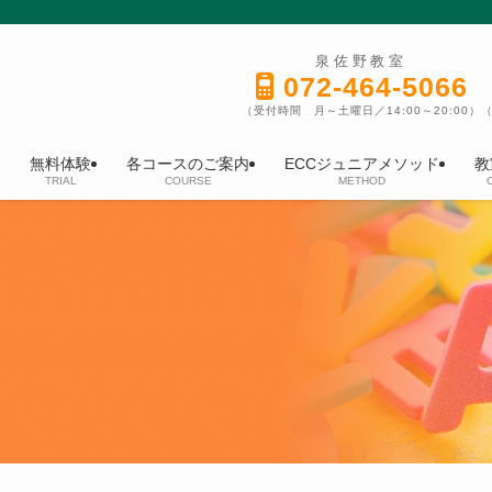
泉佐野教室
072-464-5066
（受付時間 月～土曜日／14:00～20:00）
（
無料体験
各コースのご案内
ECCジュニアメソッド
教
TRIAL
COURSE
METHOD