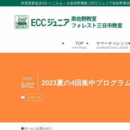
井原里駅徒歩3分 いこらも～る泉佐野隣接 | ECCジュニア泉佐野教室
TOP
サマーチャレンジ
TOP PAGE
SUMMER CHALLENGE
2023
2023夏の4回集中プログラ
6/02
お知らせ
ホーム
お知らせ