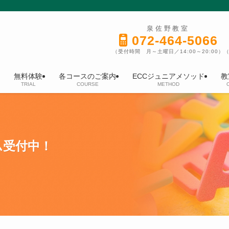
泉佐野教室
072-464-5066
（受付時間 月～土曜日／14:00～20:00）
（
無料体験
各コースのご案内
ECCジュニアメソッド
教
TRIAL
COURSE
METHOD
ム受付中！